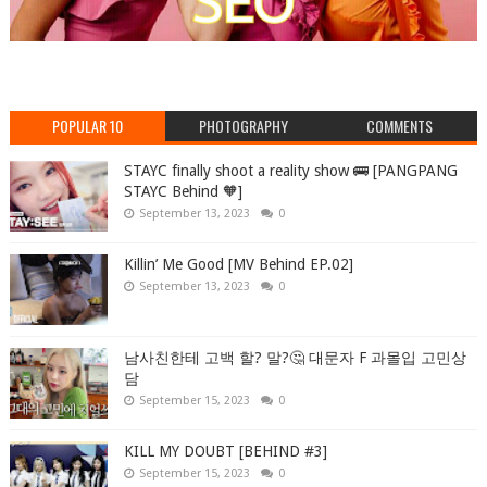
POPULAR 10
PHOTOGRAPHY
COMMENTS
STAYC finally shoot a reality show 🚌 [PANGPANG
STAYC Behind 🧡]
September 13, 2023
0
Killin’ Me Good [MV Behind EP.02]
September 13, 2023
0
남사친한테 고백 할? 말?🤔 대문자 F 과몰입 고민상
담
September 15, 2023
0
KILL MY DOUBT [BEHIND #3]
September 15, 2023
0