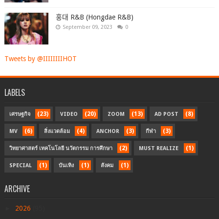
홍대 R&B (Hongdae R&B)
September 09, 2023
0
Tweets by @IIIIIIIIHOT
LABELS
(23)
(20)
(13)
(8)
เศรษฐกิจ
VIDEO
ZOOM
AD POST
(6)
(4)
(3)
(3)
MV
สิ่งแวดล้อม
ANCHOR
กีฬา
(2)
(1)
วิทยาศาสตร์ เทคโนโลยี นวัตกรรม การศึกษา
MUST REALIZE
(1)
(1)
(1)
SPECIAL
บันเทิง
สังคม
ARCHIVE
►
2026
(95)