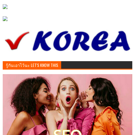
รู้กันเอาไว้นะ LET'S KNOW THIS