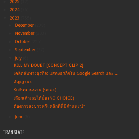
►
2025
(32)
►
2024
(76)
▼
2023
(755)
►
December
(238)
►
November
(203)
►
October
(225)
►
September
(77)
▼
July
(6)
KILL MY DOUBT [CONCEPT CLIP 2]
เคล็ดลับทางธุรกิจ: แสดงธุรกิจใน Google Search และ ...
สัญญานะ
รักกันนานนาน (นะค่ะ)
เลือกเค้าเลยได้มั้ย (NO CHOICE)
ต้องการลงข่าวฟรี! คลิกที่นี่มีคำแนะนำ
►
June
(6)
TRANSLATE