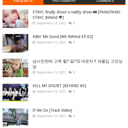
POPULAR 10
PHOTOGRAPHY
COMMENTS
STAYC finally shoot a reality show 🚌 [PANGPANG
STAYC Behind 🧡]
September 13, 2023
0
Killin’ Me Good [MV Behind EP.02]
September 13, 2023
0
남사친한테 고백 할? 말?🤔 대문자 F 과몰입 고민상
담
September 15, 2023
0
KILL MY DOUBT [BEHIND #3]
September 15, 2023
0
If We Do [Track Video]
September 13, 2023
0