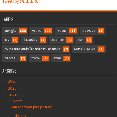
Tweets by @IIIIIIIIHOT
LABELS
(23)
(20)
(13)
(8)
เศรษฐกิจ
VIDEO
ZOOM
AD POST
(6)
(4)
(3)
(3)
MV
สิ่งแวดล้อม
ANCHOR
กีฬา
(2)
(1)
วิทยาศาสตร์ เทคโนโลยี นวัตกรรม การศึกษา
MUST REALIZE
(1)
(1)
(1)
SPECIAL
บันเทิง
สังคม
ARCHIVE
►
2026
(95)
►
2025
(32)
▼
2024
(76)
▼
March
(1)
kim chaewon pics posted:
►
February
(7)