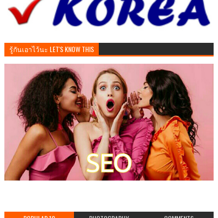
รู้กันเอาไว้นะ LET'S KNOW THIS