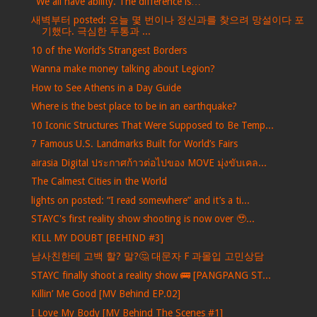
"We all have ability. The difference is…"
새벽부터 posted: 오늘 몇 번이나 정신과를 찾으려 망설이다 포
기했다. 극심한 두통과 ...
10 of the World’s Strangest Borders
Wanna make money talking about Legion?
How to See Athens in a Day Guide
Where is the best place to be in an earthquake?
10 Iconic Structures That Were Supposed to Be Temp...
7 Famous U.S. Landmarks Built for World’s Fairs
airasia Digital ประกาศก้าวต่อไปของ MOVE มุ่งขับเคล...
The Calmest Cities in the World
lights on posted: “I read somewhere” and it’s a ti...
STAYC's first reality show shooting is now over 🥹...
KILL MY DOUBT [BEHIND #3]
남사친한테 고백 할? 말?🤔 대문자 F 과몰입 고민상담
STAYC finally shoot a reality show 🚌 [PANGPANG ST...
Killin’ Me Good [MV Behind EP.02]
I Love My Body [MV Behind The Scenes #1]