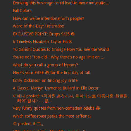
Drinking this beverage could lead to more mosquito...
Fall Colors
How can we be intentional with people?
Word of the Day: Heterodox
EXCLUSIVE PRINT: Drops 9/25 🎃
6 Timeless Elizabeth Taylor Facts
16 Gandhi Quotes to Change How You See the World
You're not "too old": Why there's no age limit on ...
What do you call a group of hippos?
Here's your FREE 🎁 for the first day of fall
Emily Dickinson on finding joy in life
A Classic: Martyn Lawrence Bullard in Elle Decor
이예나 posted: <위아원 춘천지부, 위아레드로 아름다운 ‘헌혈릴
레이’ 펼쳐> … 청...
Very funny quotes from non-comedian celebs 😂
Which coffee roast packs the most caffeine?
축 posted: 허그,,