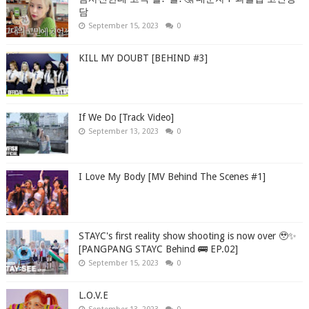
담
September 15, 2023
0
KILL MY DOUBT [BEHIND #3]
If We Do [Track Video]
September 13, 2023
0
I Love My Body [MV Behind The Scenes #1]
STAYC's first reality show shooting is now over 🥹✨
[PANGPANG STAYC Behind 🚌 EP.02]
September 15, 2023
0
L.O.V.E