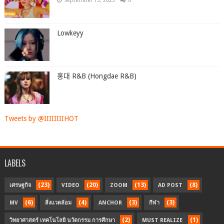
September 13, 2023
0
Lowkeyy
홍대 R&B (Hongdae R&B)
Tweets by @IIIIIIIIHOT
LABELS
(23)
(20)
(13)
(8)
เศรษฐกิจ
VIDEO
ZOOM
AD POST
(6)
(4)
(3)
(3)
MV
สิ่งแวดล้อม
ANCHOR
กีฬา
(2)
(1)
วิทยาศาสตร์ เทคโนโลยี นวัตกรรม การศึกษา
MUST REALIZE