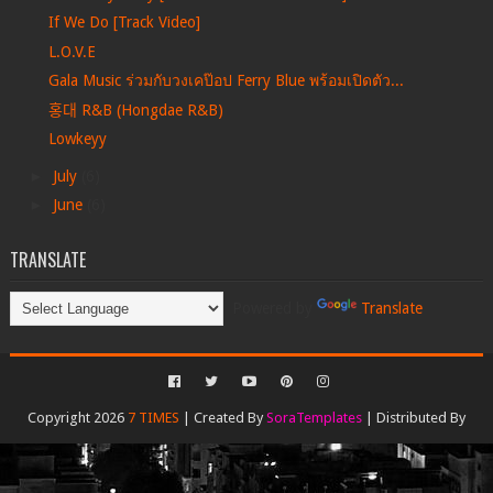
If We Do [Track Video]
L.O.V.E
Gala Music ร่วมกับวงเคป๊อป Ferry Blue พร้อมเปิดตัว...
홍대 R&B (Hongdae R&B)
Lowkeyy
►
July
(6)
►
June
(6)
TRANSLATE
Powered by
Translate
Copyright 2026
7 TIMES
| Created By
SoraTemplates
| Distributed By
Gooyaabi Templates