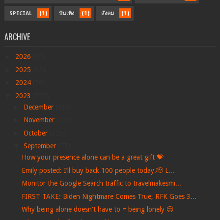
(1)
(1)
(1)
SPECIAL
บันเทิง
สังคม
ARCHIVE
►
2026
(95)
►
2025
(32)
►
2024
(76)
▼
2023
(755)
►
December
(238)
►
November
(203)
►
October
(225)
▼
September
(77)
How your presence alone can be a great gift 💝
Emily posted: I’ll buy back 100 people today.🫡 L...
Monitor the Google Search traffic to travelmakesmi...
FIRST TAKE: Biden Nightmare Comes True, RFK Goes 3...
Why being alone doesn't have to = being lonely 😌