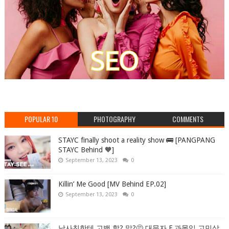
POPULAR 10
PHOTOGRAPHY
COMMENTS
STAYC finally shoot a reality show 🚌 [PANGPANG
STAYC Behind 🧡]
September 13, 2023
0
Killin’ Me Good [MV Behind EP.02]
September 13, 2023
0
남사친한테 고백 할? 말?🤔 대문자 F 과몰입 고민상