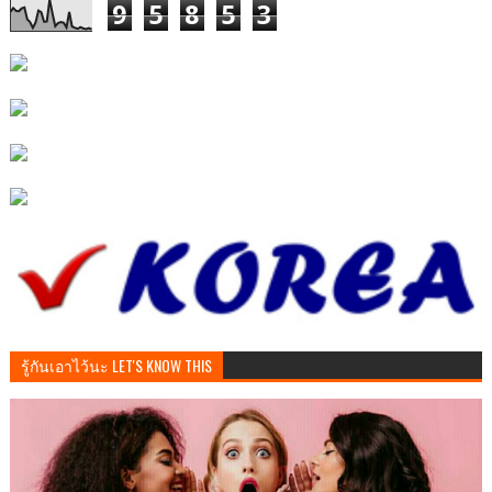
9
5
8
5
3
รู้กันเอาไว้นะ LET'S KNOW THIS