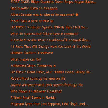
FIRST TAKE: Biden Stumbles Down Steps, Rogan Backs...
Bad breath? Chew on this spice
Albert Einstein was as wise as he was smart 🧠
Pssst. Take a peek at this! 🤩
UP FIRST: Senile Joe Spirals, O'Reilly Rips CNN Ov...
What do success and failure have in common?
6 จังหวัดอันดามัน ชวนชาวเหนือล่องใต้ ยกของดี ที่เท...
13 Facts That Will Change How You Look at the World
Ultimate Guide to Trastevere
What snakes can fly?
Halloween Drops Tomorrow 🔥
UP FIRST: Dems Panic, AOC Blames Covid, Hillary De...
Robert Frost sums up his view on life
soyeon archive posted: jeon soyeon from (g)i-dle
Who Needs a Halloween Costume?
5 Great Small Towns in Florida
Poignant lyrics from Led Zeppelin, Pink Floyd, and...