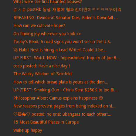
What were the first haunted houses?
슈ㅅ슈 posted: 동생 재롱에 빵터진미연이ㅋㅋㅋㅋ귀여워
BREAKING: Democrat Senator Dies, Biden's Downfall ...
How can we cultivate hope?
On finding joy wherever you look 👀
Today's Read: 6 road signs you won't see in the U.S.
🚀 Habit Nest is hiring a Lead Writer! Could it be...
UP FIRST: Watch NOW - Impeachment Inquiry of Joe B...
coco posted: Have a nice day !
The Wacky Wisdom of 'Seinfeld'
How to tell which bread plate is yours at the dinn...
UP FIRST: Smoking Gun - China Sent $250K to Joe Bi...
Philosopher Albert Camus explains happiness 😊
New reasons prevent pages from being indexed on si...
🤍🧸🐇🤍 posted: no one: Bbangsaz to each other:...
15 Most Beautiful Places in Europe
Wake up happy