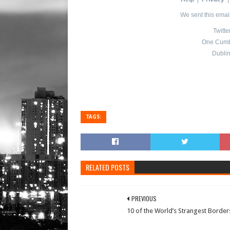
We sent this emai
Twitt
One Cumbe
Dubli
TAGS:
RELATED POSTS
PREVIOUS
10 of the World’s Strangest Border