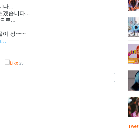
다...
겠습니다...
로...
이 핑~~~
ta…
25
Tweet