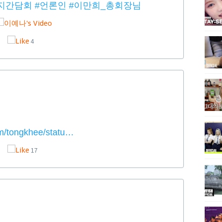
지간담회
#언론인
#이만희_총회장님
4
om/tongkhee/statu…
17