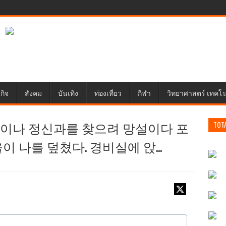
กิจ
สังคม
บันเทิง
ท่องเที่ยว
กีฬา
วิทยาศาสตร์ เทคโ
몇 번이나 정신과를 찾으려 망설이다 포
TOT
 나를 덮쳤다. 경비실에 앉...