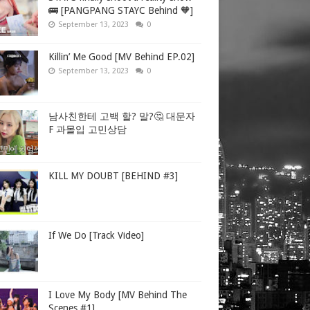
🚌 [PANGPANG STAYC Behind 🧡]
September 13, 2023
0
Killin’ Me Good [MV Behind EP.02]
September 13, 2023
0
남사친한테 고백 할? 말?🤔 대문자
F 과몰입 고민상담
KILL MY DOUBT [BEHIND #3]
If We Do [Track Video]
I Love My Body [MV Behind The
Scenes #1]