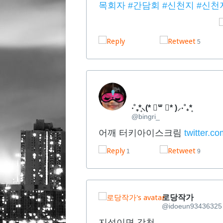
목회자
#간담회
#신천지
#신천
5
‧˚₊*̥⸜(* ॑꒳ ॑* )⸝‧˚₊*̥
@bingri_
어깨 터키아이스크림
twitter.c
1
9
로당작가
@idoeun93436325
지성이면 감천...