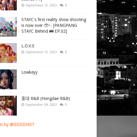
September 13, 2023
0
STAYC's first reality show shooting
is now over 🥹✨ [PANGPANG
STAYC Behind 🚌 EP.02]
L.O.V.E
September 13, 2023
0
Lowkeyy
홍대 R&B (Hongdae R&B)
September 09, 2023
0
s by @IIIIIIIIHOT