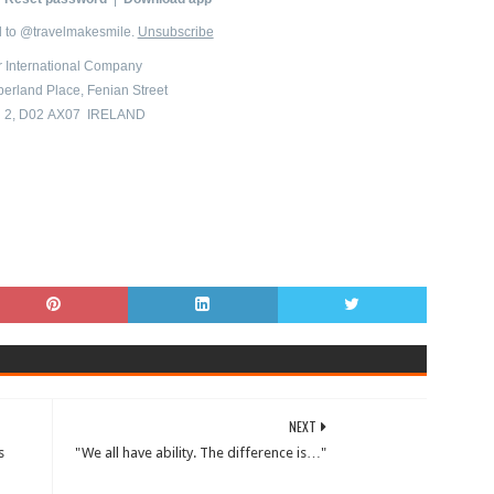
l to @travelmakesmile.
Unsubscribe
er International Company
rland Place, Fenian Street
n 2, D02 AX07 IRELAND
NEXT
s
"We all have ability. The difference is…"