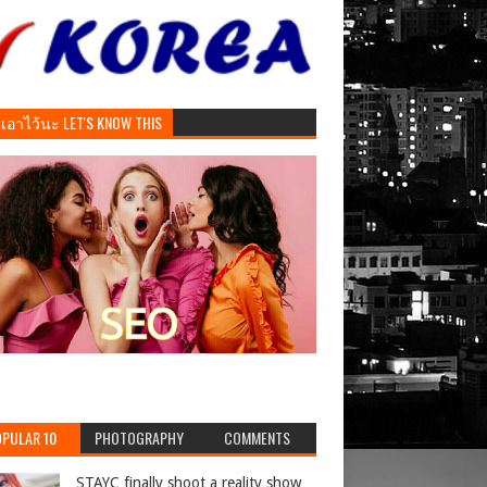
ันเอาไว้นะ LET'S KNOW THIS
PULAR 10
PHOTOGRAPHY
COMMENTS
STAYC finally shoot a reality show