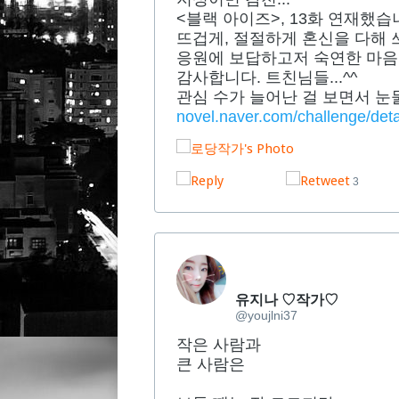
<블랙 아이즈>, 13화 연재했습니
뜨겁게, 절절하게 혼신을 다해 쓰
응원에 보답하고저 숙연한 마음으
감사합니다. 트친님들...^^
관심 수가 늘어난 걸 보면서 눈물
novel.naver.com/challenge/de
3
유지나 ♡작가♡
@youjlni37
작은 사람과
큰 사람은