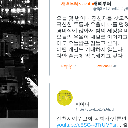
새벽부터
@9j8MLZhn9Jx2y
오늘 몇 번이나 정신과를 찾으
극심한 두통과 우울이 나를 덮쳤
경비실에 앉아서 밤의 세상을 
오늘의 우울이 내일로 이어지고
어도 오늘밤은 잠들고 싶다.
어떤 개선도 기대하지 않는다.
다만 슬픔에 익숙해지고 싶다.
34
40
이예나
@Se7vSwEo2xYAtpU
신천지예수교회 목회자·언론인 
youtu.be/e8SG--8TrUM?si
… 